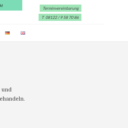
kt
Terminvereinbarung
T 08122 / 9 58 70 86
n und
ehandeln.